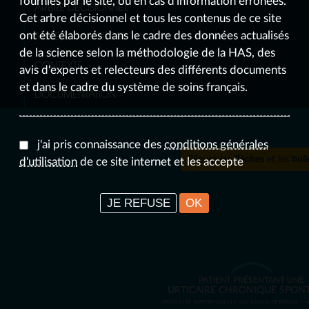
fournies par le site, ou en cas d'information erronées.
ARBRE DÉCISIONNEL
Cet arbre décisionnel et tous les contenus de ce site
TABLE DES MATIÈRES
ont été élaborés dans le cadre des données actualisés
de la science selon la méthodologie de la HAS, des
CONTEXTE
avis d'experts et relecteurs des différents documents
et dans le cadre du système de soins français.
DOCUMENTATION
j'ai pris connaissance des
conditions générales
Cliquez les
flèches
et les
bull
d'utilisation
de ce site internet et les accepte
JE REFUSE
OK
PATIENT PRÉSENTANT UNE
URTICAIRE CHRONIQUE SPON
URTICAIRE SUPERFICIELLE OU ANGIO-ŒDÈMES > 