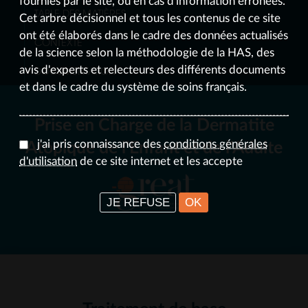
fournies par le site, ou en cas d'information erronées.
TABLE DES MATIÈRES
Cet arbre décisionnel et tous les contenus de ce site
ont été élaborés dans le cadre des données actualisés
CONTEXTE
de la science selon la méthodologie de la HAS, des
DOCUMENTATION
avis d'experts et relecteurs des différents documents
et dans le cadre du système de soins français.
Prise en Charge de la Dermatite
j'ai pris connaissance des
conditions générales
Atopique de l'Enfant et de l'Adulte
d'utilisation
de ce site internet et les accepte
JE REFUSE
OK