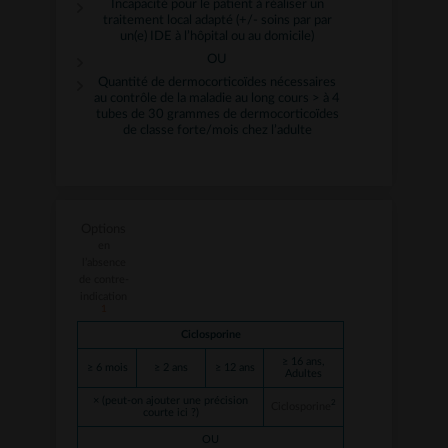
Incapacité pour le patient à réaliser un
traitement local adapté (+/- soins par par
un(e) IDE à l’hôpital ou au domicile)
OU
Quantité de dermocorticoïdes nécessaires
au contrôle de la maladie au long cours > à 4
tubes de 30 grammes de dermocorticoïdes
de classe forte/mois chez l’adulte
Options
en
l’absence
de contre-
indication
1
Ciclosporine
≥ 16 ans,
≥ 6 mois
≥ 2 ans
≥ 12 ans
Adultes
× (peut-on ajouter une précision
2
Ciclosporine
courte ici ?)
OU