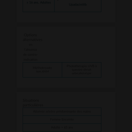
≥ 16 ans, Adultes
Upadacinitib
Options
alternatives
en
l’absence
de contre-
indication
Photothérapie UVB à
Méthotrexate
spectre étroit
hors AMM
selon phototype
Situations
particulières
Atteinte sévère prédominante des mains
Femme Enceinte
Adulte > 65 ans