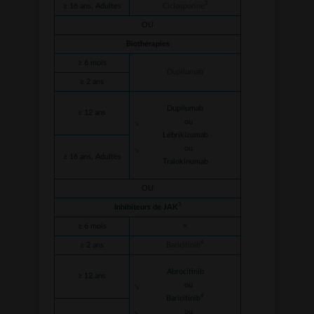
2
≥ 16 ans, Adultes
Ciclosporine
OU
Biothérapies
≥ 6 mois
Dupilumab
≥ 2 ans
Dupilumab
≥ 12 ans
ou
Lebrikizumab
ou
≥ 16 ans, Adultes
Tralokinumab
OU
3
Inhibiteurs de JAK
≥ 6 mois
×
4
≥ 2 ans
Baricitinib
Abrocitinib
≥ 12 ans
ou
4
Baricitinib
ou