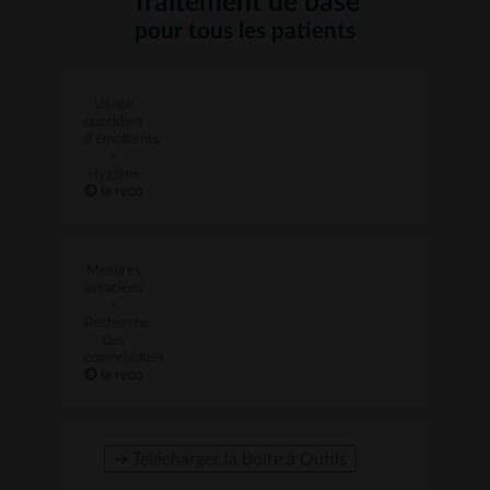
Traitement de base
pour tous les patients
Usage
quotidien
d’émollients
+
Hygiène
la reco
Mesures
associées
+
Recherche
des
comorbidités
la reco
➜ Télécharger la Boîte à Outils