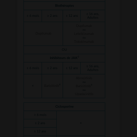
Biothérapies
≥ 16 ans,
≥ 6 mois
≥ 2 ans
≥ 12 ans
Adultes
Dupilumab
ou
Dupilumab
Lebrikizumab
ou
Tralokinumab
OU
3
Inhibiteurs de JAK
≥ 16 ans,
≥ 6 mois
≥ 2 ans
≥ 12 ans
Adultes
Abrocitinib
ou
4
4
×
Baricitinib
Baricitinib
ou
Upadacinitib
Ciclosporine
≥ 6 mois
≥ 2 ans
×
≥ 12 ans