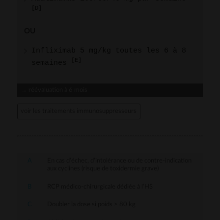
[
D
]
OU
Infliximab 5 mg/kg toutes les 6 à 8
[
E
]
semaines
→ réévaluation à 6 mois
voir les traitements immunosuppresseurs
A
En cas d’échec, d’intolérance ou de contre-indication
aux cyclines (risque de toxidermie grave)
B
RCP médico-chirurgicale dédiée à l’HS
C
Doubler la dose si poids > 80 kg