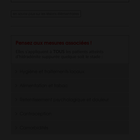
en savoir plus sur les lésions élémentaires
Pensez aux mesures associées !
Elles s’appliquent à
TOUS
les patients atteints
d’hidradénite suppurée quelque soit le stade :
Hygiène et traitements locaux
Alimentation et tabac
Retentissement psychologique et douleur
Contraception
Comorbidités