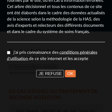
fournies par le site, ou en cas d'information erronées.
TABLE DES MATIÈRES
Cet arbre décisionnel et tous les contenus de ce site
ont été élaborés dans le cadre des données actualisés
CONTEXTE
de la science selon la méthodologie de la HAS, des
avis d'experts et relecteurs des différents documents
DOCUMENTATION
et dans le cadre du système de soins français.
Formes folliculaires
j'ai pris connaissance des
conditions générales
Situation de récidive
d'utilisation
de ce site internet et les accepte
RETOUR À L’ARBRE
IMPRIMER
JE REFUSE
OK
dernière mise à jour le 19/01/2026
EN CAS D’ÉCHEC DU TRAITEMENT DE
SECONDE INTENTION
Adalimumab 160/80/40 mg par semaine