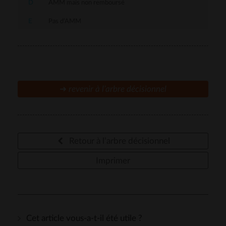
D
AMM mais non remboursé
E
Pas d’AMM
➜
revenir à l’arbre décisionnel
Retour à l’arbre décisionnel
Imprimer
Cet article vous-a-t-il été utile ?