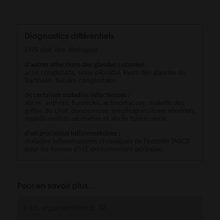
Diagnostics différentiels
L’HS doit être distinguée :
d’autres affections des glandes cutanées :
acné conglobata, sinus pilonidal, kyste des glandes de
Bartholin, fistules congénitales.
de certaines maladies infectieuses :
abcès, anthrax, furoncles, actinomycose, maladie des
griffes du chat, donovanose, lymphogranulome vénérien,
syphilis nodulo-ulcérative et abcès tuberculeux.
d’un processus inflammatoires :
maladies inflammatoires chroniques de l’intestin (MICI)
pour les formes d’HS exclusivement périnéale.
Pour en savoir plus…
cf. argumentaire p. 12