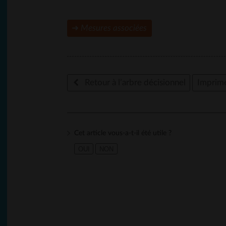
➜
Mesures associées
Retour à l’arbre décisionnel
Imprim
Cet article vous-a-t-il été utile ?
OUI
NON