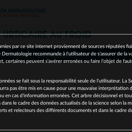
S EN DERMATOLOGIE
 BONNE PRATIQUE
S
URTICAIRE AU FROID
rnies par ce site internet proviennent de sources réputées fia
 Dermatologie recommande à l'utilisateur de s'assurer de la va
CONTEXTE
DOCUMENTATION
et, certaines peuvent s'avérer erronées ou faire l'objet de fau
données se fait sous la responsabilité seule de l'utilisateur. La 
rra pas être mis en cause pour une mauvaise interprétation
, ou en cas d'information erronées. Cet arbre décisionnel et to
le 19/01/2026
s dans le cadre des données actualisés de la science selon la 
rts et relecteurs des différents documents et dans le cadre 