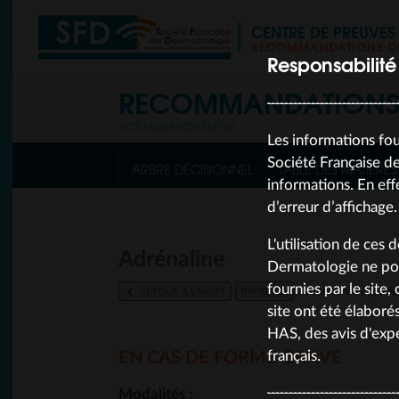
CENTRE DE PREUVE
RECOMMANDATIONS DE
Responsabilité
RECOMMANDATION
ACTUALISATION SEP 24
Les informations fou
Société Française de
ARBRE DÉCISIONNEL
TABLE DES MATIÈRES
informations. En eff
d’erreur d’affichage.
L'utilisation de ces 
Adrénaline
Dermatologie ne pou
fournies par le site
RETOUR À L’ARBRE
IMPRIMER
dernière mise à jour 
site ont été élaboré
HAS, des avis d'expe
français.
EN CAS DE FORME GRAVE
Modalités :