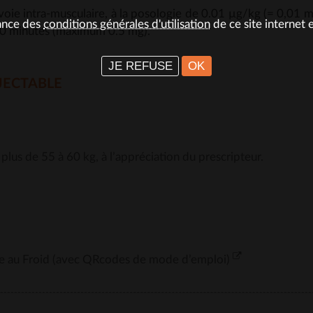
voie intra-musculaire, à la posologie de 0.01 µg/kg (= 0,01 m
sance des
conditions générales d'utilisation
de ce site internet 
10 minutes (maximum 0.5 mg).
JE REFUSE
OK
JECTABLE
 plus de 55 à 60 kg, à l’appréciation du prescripteur.
aire au Froid (avec QRcodes de mode d’emploi)