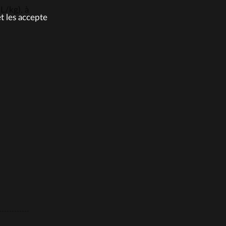
L/kg), à
et les accepte