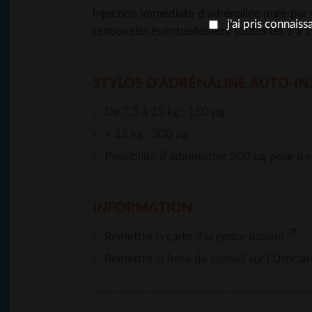
Injection immédiate d’adrénaline pure par 
j'ai pris connais
renouveler éventuellement toutes les 5 à 
STYLOS D’ADRÉNALINE AUTO-IN
De 7,5 à 25 kg : 150 μg
> 25 kg : 300 μg
Possibilité d’administrer 500 μg pour les
INFORMATION
Remettre la carte d’urgence patient
Remettre la fiche de conseil sur l’Urtic