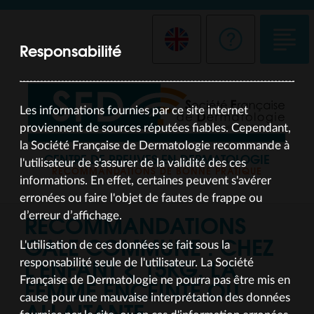
Responsabilité
Les informations fournies par ce site internet
proviennent de sources réputées fiables. Cependant,
la Société Française de Dermatologie recommande à
CENTRE DE PREUVES EN DERMATOLOGIE
l'utilisateur de s'assurer de la validité des ces
RECOMMANDATIONS DE BONNE PRATIQUE
informations. En effet, certaines peuvent s'avérer
erronées ou faire l'objet de fautes de frappe ou
RECOMMANDATIONS
d’erreur d’affichage.
GALE COMMUNE : CHEZ
L'utilisation de ces données se fait sous la
L’ENFANT < 15KG, LA
responsabilité seule de l'utilisateur. La Société
FEMME ENCEINTE OU
Française de Dermatologie ne pourra pas être mis en
cause pour une mauvaise interprétation des données
ALLAITANTE