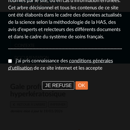
fournies par le site, ou en cas d'information erronées.
ACTUALISATION JAN 24
Cet arbre décisionnel et tous les contenus de ce site
ont été élaborés dans le cadre des données actualisés
ARBRE DÉCISIONNEL
de la science selon la méthodologie de la HAS, des
avis d'experts et relecteurs des différents documents
TABLE DES MATIÈRES
et dans le cadre du système de soins français.
CONTEXTE
DOCUMENTATION
j'ai pris connaissance des
conditions générales
d'utilisation
de ce site internet et les accepte
JE REFUSE
OK
Gale profuse et/ou
hyperkératosique
RETOUR À L’ARBRE
IMPRIMER
dernière mise à jour le 19/01/2026