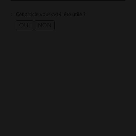
Cet article vous-a-t-il été utile ?
OUI
NON