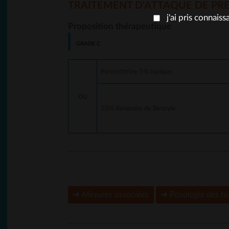
TRAITEMENT D'ATTAQUE DE PR
j'ai pris connais
Proposition thérapeutique
Permethrine 5% topique
ou
10% Benzoate de Benzyle
➜
Mesures associées
➜
Posologie des t