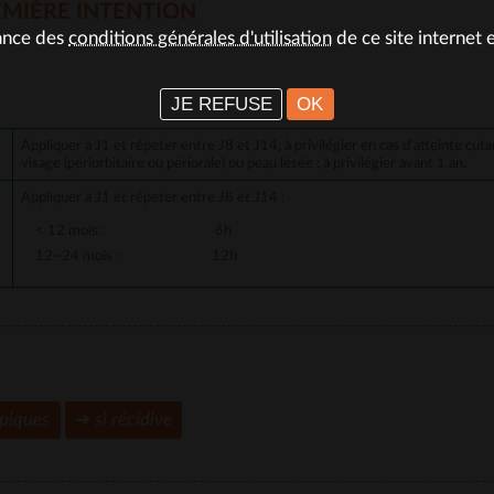
EMIÈRE INTENTION
sance des
conditions générales d'utilisation
de ce site internet 
JE REFUSE
OK
Appliquer à J1 et répeter entre J8 et J14, à privilégier en cas d’atteinte cut
visage (périorbitaire ou périorale) ou peau lésée ; à privilégier avant 1 an.
Appliquer à J1 et répeter entre J8 et J14 :
< 12 mois :
6h
12~24 mois :
12h
opiques
➜
si
récidive