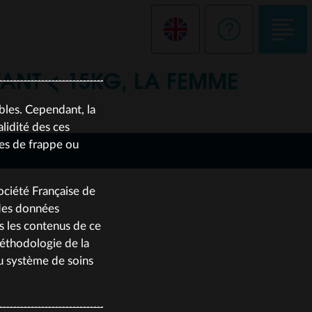
ANT < 15KG, LA FEMME
bles. Cependant, la
lidité des ces
tes de frappe ou
Société Française de
 des données
us les contenus de ce
méthodologie de la
du système de soins