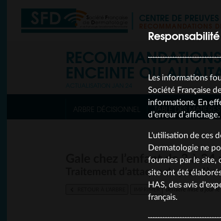
CENTRE DE PREUVE
RECOMMANDATIONS DE
Responsabilité
RECOMMANDATION
ENCEINTE OU ALLAIT
Les informations fou
ACTUALISATION JAN 24
Société Française de
informations. En eff
ARBRE DÉCISIONNEL
TABLE DES MATIÈRES
d’erreur d’affichage.
L'utilisation de ces 
Dermatologie ne pou
Gale chez l’enfant de 2 à 24
fournies par le site
Traitement d’attaque de première
site ont été élaboré
HAS, des avis d'expe
RETOUR À L’ARBRE
IMPRIMER
dernière mise à jour 
français.