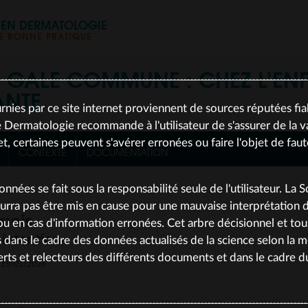
S EN DERMATOLOGIE
 BONNE PRATIQUE
S
GALE COMMUNE : CHEZ L’ENF
ANTE
rnies par ce site internet proviennent de sources réputées fia
 Dermatologie recommande à l'utilisateur de s'assurer de la va
et, certaines peuvent s'avérer erronées ou faire l'objet de fau
CONTEXTE
DOCUMENTATION
données se fait sous la responsabilité seule de l'utilisateur. La 
rra pas être mis en cause pour une mauvaise interprétation
 mois
, ou en cas d'information erronées. Cet arbre décisionnel et to
 intention
s dans le cadre des données actualisés de la science selon la 
rts et relecteurs des différents documents et dans le cadre 
le 19/01/2026