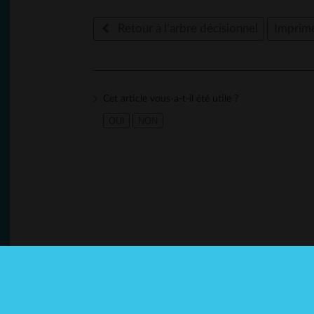
Retour à l’arbre décisionnel
Imprim
Cet article vous-a-t-il été utile ?
OUI
NON