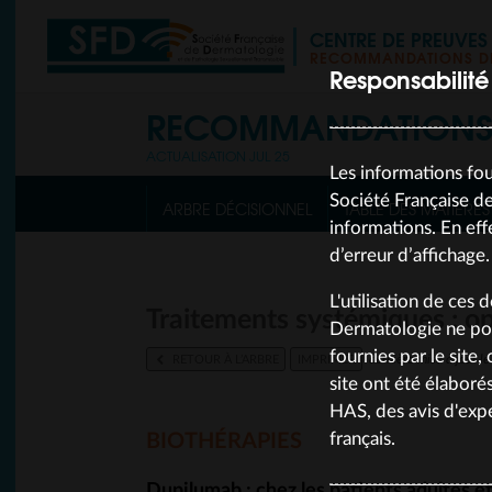
CENTRE DE PREUVE
RECOMMANDATIONS DE
Responsabilité
RECOMMANDATION
ACTUALISATION JUL 25
Les informations fou
Société Française de
ARBRE DÉCISIONNEL
TABLE DES MATIÈRES
informations. En eff
d’erreur d’affichage.
L'utilisation de ces 
Traitements systémiques : op
Dermatologie ne pou
fournies par le site
RETOUR À L’ARBRE
IMPRIMER
dernière mise à jour 
site ont été élaboré
HAS, des avis d'expe
français.
BIOTHÉRAPIES
Dupilumab : chez les patients adultes et