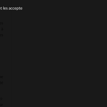
ui
et les accepte
es
 à
es
ne
té
i-
ar