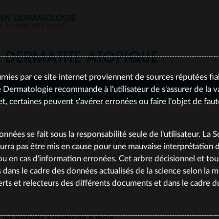
S EN DERMATOLOGIE
 BONNE PRATIQUE
S
DERMATITE ATOPIQUE
rnies par ce site internet proviennent de sources réputées fia
 Dermatologie recommande à l'utilisateur de s'assurer de la va
CONTEXTE
DOCUMENTATION
et, certaines peuvent s'avérer erronées ou faire l'objet de fau
données se fait sous la responsabilité seule de l'utilisateur. La 
tions en l’absence de contre-indication
rra pas être mis en cause pour une mauvaise interprétation
, ou en cas d'information erronées. Cet arbre décisionnel et to
le 09/02/2026
s dans le cadre des données actualisés de la science selon la 
rts et relecteurs des différents documents et dans le cadre 
 les enfants à partir de 6 mois