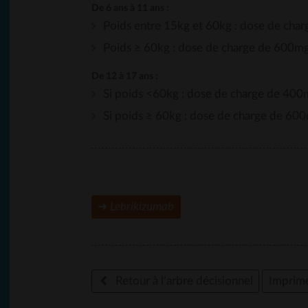
De 6 ans à 11 ans :
Poids entre 15kg et 60kg : dose de char
Poids ≥ 60kg : dose de charge de 600mg
De 12 à 17 ans :
Si poids <60kg : dose de charge de 400
Si poids ≥ 60kg : dose de charge de 60
➜
Lebrikizumab
Retour à l’arbre décisionnel
Imprim