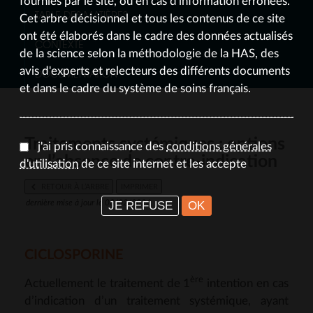
fournies par le site, ou en cas d'information erronées.
TABLE DES MATIÈRES
Cet arbre décisionnel et tous les contenus de ce site
ont été élaborés dans le cadre des données actualisés
CONTEXTE
de la science selon la méthodologie de la HAS, des
avis d'experts et relecteurs des différents documents
DOCUMENTATION
et dans le cadre du système de soins français.
Traitements systémiques : options
j'ai pris connaissance des
conditions générales
en l’absence de contre-indication
d'utilisation
de ce site internet et les accepte
RETOUR À L’ARBRE
IMPRIMER
JE REFUSE
OK
dernière mise à jour le 08/02/2026
CICLOSPORINE
ère
Actuellement le traitement de 1
intention en cas
d’indication d’un traitement systémique, ayant