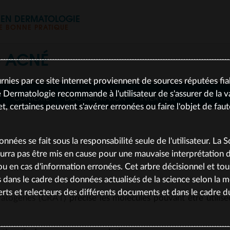
S EN DERMATOLOGIE
 BONNE PRATIQUE
S
ACNÉ
rnies par ce site internet proviennent de sources réputées fia
 Dermatologie recommande à l'utilisateur de s'assurer de la va
CONTEXTE
DOCUMENTATION
INTERVIEW
et, certaines peuvent s'avérer erronées ou faire l'objet de fau
données se fait sous la responsabilité seule de l'utilisateur. La 
rra pas être mis en cause pour une mauvaise interprétation
, ou en cas d'information erronées. Cet arbre décisionnel et to
le 15/02/2025
s dans le cadre des données actualisés de la science selon la 
rts et relecteurs des différents documents et dans le cadre 
ératogènes (CRAT)
précise les molécules pouvant être utilisé