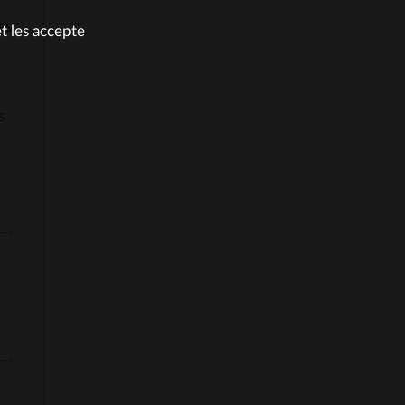
es
et les accepte
s