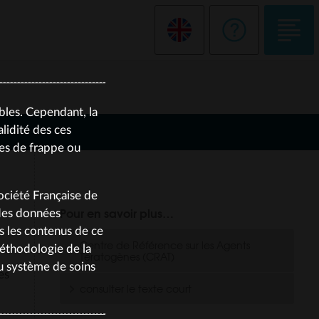
bles. Cependant, la
lidité des ces
tes de frappe ou
Société Française de
Pour en savoir plus…
 des données
us les contenus de ce
Centre de Référence sur les Agents
méthodologie de la
Tératogènes (CRAT)
du système de soins
es
consulter le texte court