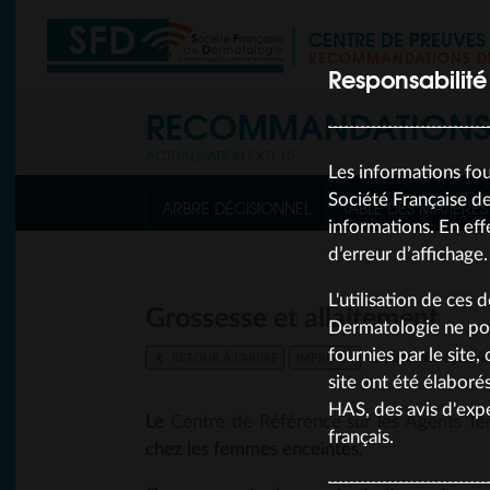
CENTRE DE PREUVE
RECOMMANDATIONS DE
Responsabilité
RECOMMANDATION
ACTUALISATION OCT 15
Les informations fou
Société Française de
ARBRE DÉCISIONNEL
TABLE DES MATIÈRES
informations. En eff
d’erreur d’affichage.
L'utilisation de ces 
Grossesse et allaitement
Dermatologie ne pou
fournies par le site
RETOUR À L’ARBRE
IMPRIMER
dernière mise à jour 
site ont été élaboré
HAS, des avis d'expe
Le
Centre de Référence sur les Agents T
français.
chez les femmes enceintes.